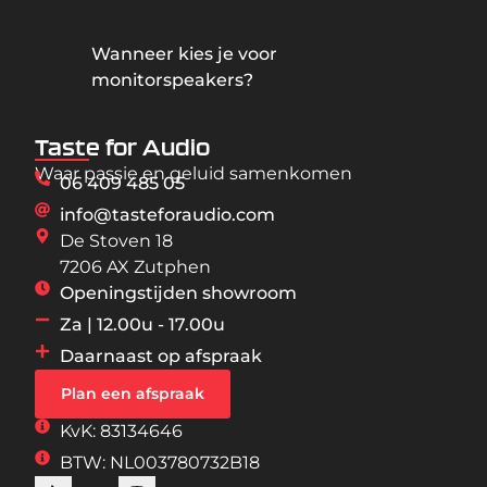
Wanneer kies je voor
monitorspeakers?
Taste for Audio
Waar passie en geluid samenkomen
06 409 485 05
info@tasteforaudio.com
De Stoven 18
7206 AX Zutphen
Openingstijden showroom
Za | 12.00u - 17.00u
Daarnaast op afspraak
Plan een afspraak
KvK: 83134646
BTW: NL003780732B18