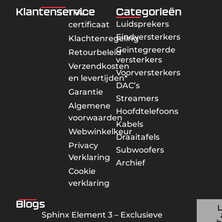
Klantenservice
Categorieën
TFA
Luidsprekers
certificaat
Eindversterkers
Klachtenregeling
Geïntegreerde
Retourbeleid
versterkers
Verzendkosten
Voorversterkers
en levertijden*
DAC’s
Garantie
Streamers
Algemene
Hoofdtelefoons
voorwaarden
Kabels
Webwinkelkeur
Draaitafels
Privacy
Subwoofers
Verklaring
Archief
Cookie
verklaring
Blogs
Sphinx Element 3 – Exclusieve