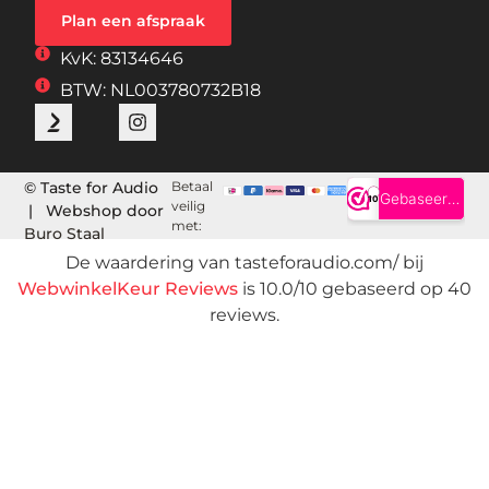
Plan een afspraak
KvK: 83134646
BTW: NL003780732B18
© Taste for Audio
Betaal
veilig
| Webshop door
met:
Buro Staal
De waardering van tasteforaudio.com/ bij
WebwinkelKeur Reviews
is 10.0/10 gebaseerd op 40
reviews.