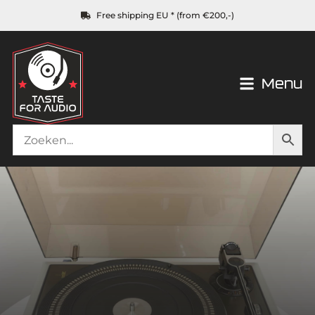
Free shipping EU * (from €200,-)
Menu