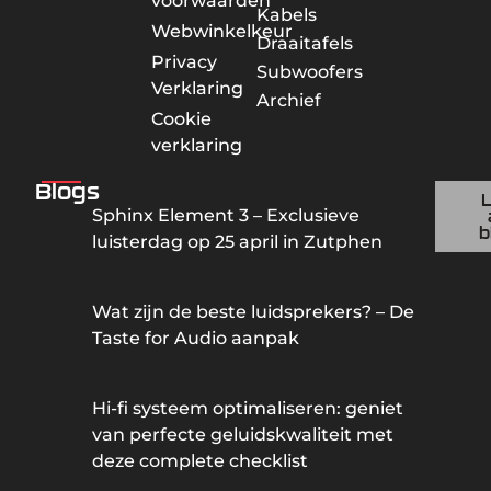
voorwaarden
Kabels
Webwinkelkeur
Draaitafels
Privacy
Subwoofers
Verklaring
Archief
Cookie
verklaring
Blogs
Sphinx Element 3 – Exclusieve
b
luisterdag op 25 april in Zutphen
Wat zijn de beste luidsprekers? – De
Taste for Audio aanpak
Hi-fi systeem optimaliseren: geniet
van perfecte geluidskwaliteit met
deze complete checklist