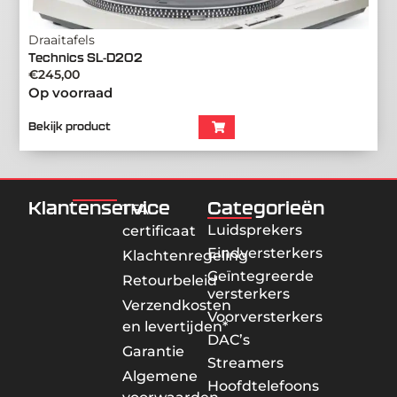
Draaitafels
Technics SL-D202
€
245,00
Op voorraad
Bekijk product
Klantenservice
Categorieën
TFA
Luidsprekers
certificaat
Eindversterkers
Klachtenregeling
Geïntegreerde
Retourbeleid
versterkers
Verzendkosten
Voorversterkers
en levertijden*
DAC’s
Garantie
Streamers
Algemene
Hoofdtelefoons