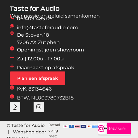
Taste for Audio
Waar passie en geluid samenkomen
06 409 485 05
info@tasteforaudio.com
De Stoven 18
7206 AX Zutphen
Openingstijden showroom
Za | 12.00u - 17.00u
Daarnaast op afspraak
Plan een afspraak
KvK: 83134646
BTW: NL003780732B18
© Taste for Audio
Betaal
veilig
| Webshop door
met: