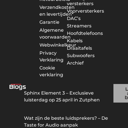
versterkers
Verzendkosten
Voorversterkers
en levertijden*
DAC’s
Garantie
Streamers
Algemene
Hoofdtelefoons
voorwaarden
Kabels
Webwinkelkeur
Draaitafels
Privacy
Subwoofers
Verklaring
Archief
Cookie
verklaring
Blogs
Sphinx Element 3 – Exclusieve
b
luisterdag op 25 april in Zutphen
Wat zijn de beste luidsprekers? – De
Taste for Audio aanpak