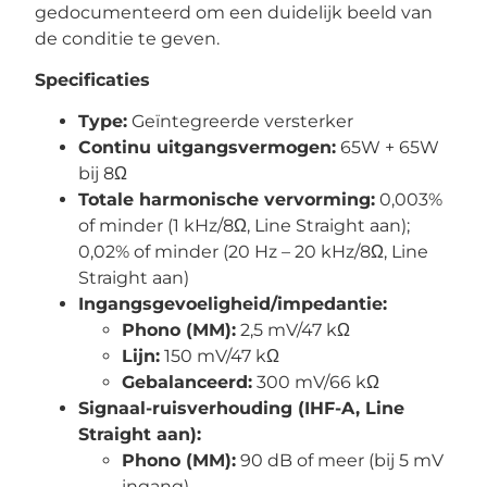
gedocumenteerd om een duidelijk beeld van
de conditie te geven.
Specificaties
Type:
Geïntegreerde versterker
Continu uitgangsvermogen:
65W + 65W
bij 8Ω
Totale harmonische vervorming:
0,003%
of minder (1 kHz/8Ω, Line Straight aan);
0,02% of minder (20 Hz – 20 kHz/8Ω, Line
Straight aan)
Ingangsgevoeligheid/impedantie:
Phono (MM):
2,5 mV/47 kΩ
Lijn:
150 mV/47 kΩ
Gebalanceerd:
300 mV/66 kΩ
Signaal-ruisverhouding (IHF-A, Line
Straight aan):
Phono (MM):
90 dB of meer (bij 5 mV
ingang)