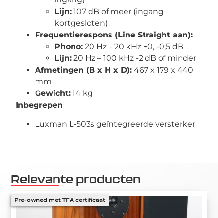
Lijn:
107 dB of meer (ingang
kortgesloten)
Frequentierespons (Line Straight aan):
Phono:
20 Hz – 20 kHz +0, -0,5 dB
Lijn:
20 Hz – 100 kHz -2 dB of minder
Afmetingen (B x H x D):
467 x 179 x 440
mm
Gewicht:
14 kg
Inbegrepen
Luxman L-503s geïntegreerde versterker
Relevante producten
Pre-owned met TFA certificaat