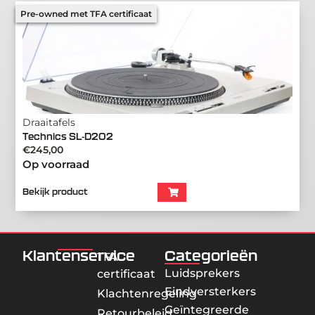
Pre-owned met TFA certificaat
Draaitafels
Technics SL-D202
€
245,00
Op voorraad
Bekijk product
Klantenservice
Categorieën
TFA
Luidsprekers
certificaat
Eindversterkers
Klachtenregeling
Geïntegreerde
Retourbeleid