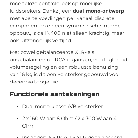
moeiteloze controle, ook op moeilijke
luidsprekers. Dankzij een
dual mono-ontwerp
met aparte voedingen per kanaal, discrete
componenten en een symmetrische interne
opbouw, is de IN400 niet alleen krachtig, maar
ook uitzonderlijk verfijnd.
Met zowel gebalanceerde XLR- als
ongebalanceerde RCA-ingangen, een high-end
volumeregeling en een robuuste behuizing
van 16 kg is dit een versterker gebouwd voor
decennia topgeluid.
Functionele aantekeningen
Dual mono-klasse A/B versterker
2 x 160 W aan 8 Ohm / 2 x 300 W aan 4
Ohm
Ingangen: 5 x RCA, 1 x XLR gebalanceerd