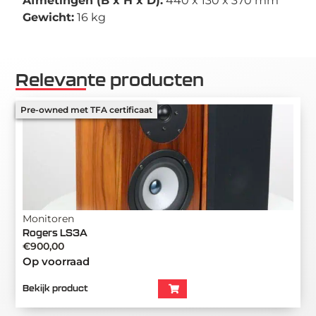
Afmetingen (B x H x D):
440 x 130 x 370 mm
Gewicht:
16 kg
Relevante producten
Pre-owned met TFA certificaat
Monitoren
Rogers LS3A
€
900,00
Op voorraad
Bekijk product