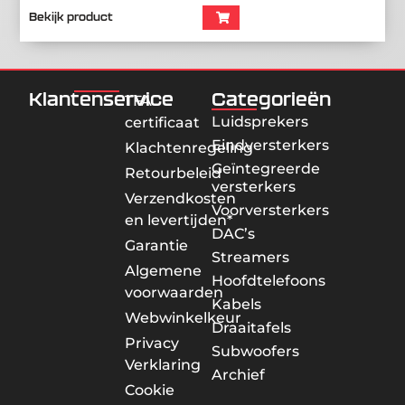
Bekijk product
Klantenservice
Categorieën
TFA
Luidsprekers
certificaat
Eindversterkers
Klachtenregeling
Geïntegreerde
Retourbeleid
versterkers
Verzendkosten
Voorversterkers
en levertijden*
DAC’s
Garantie
Streamers
Algemene
Hoofdtelefoons
voorwaarden
Kabels
Webwinkelkeur
Draaitafels
Privacy
Subwoofers
Verklaring
Archief
Cookie