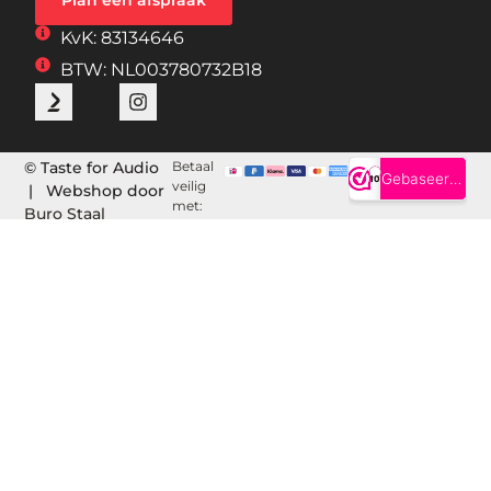
KvK: 83134646
BTW: NL003780732B18
© Taste for Audio
Betaal
veilig
| Webshop door
met:
Buro Staal