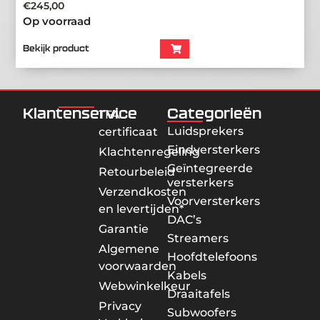
€
245,00
Op voorraad
Bekijk product
Klantenservice
Categorieën
TFA
Luidsprekers
certificaat
Eindversterkers
Klachtenregeling
Geïntegreerde
Retourbeleid
versterkers
Verzendkosten
Voorversterkers
en levertijden*
DAC’s
Garantie
Streamers
Algemene
Hoofdtelefoons
voorwaarden
Kabels
Webwinkelkeur
Draaitafels
Privacy
Subwoofers