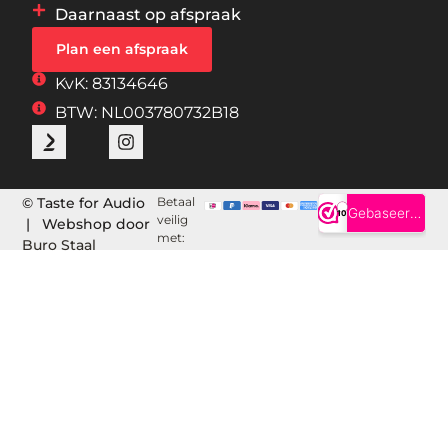
Daarnaast op afspraak
Plan een afspraak
KvK: 83134646
BTW: NL003780732B18
© Taste for Audio
Betaal
veilig
| Webshop door
met:
Buro Staal