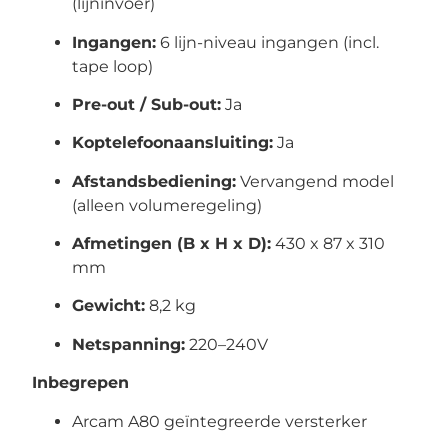
(lijninvoer)
Ingangen:
6 lijn-niveau ingangen (incl.
tape loop)
Pre-out / Sub-out:
Ja
Koptelefoonaansluiting:
Ja
Afstandsbediening:
Vervangend model
(alleen volumeregeling)
Afmetingen (B x H x D):
430 x 87 x 310
mm
Gewicht:
8,2 kg
Netspanning:
220–240V
Inbegrepen
Arcam A80 geïntegreerde versterker