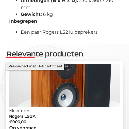
Afmetingen (B x H x D):
230 x 360 x 210
mm
Gewicht:
6 kg
Inbegrepen
Een paar Rogers LS2 luidsprekers
Relevante producten
Pre-owned met TFA certificaat
Monitoren
Rogers LS3A
€
900,00
Op voorraad