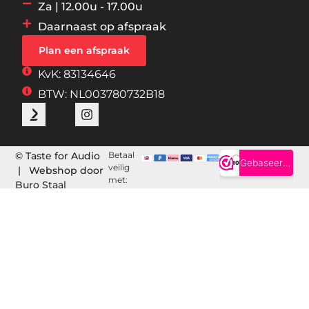
Za | 12.00u - 17.00u
Daarnaast op afspraak
Plan een afspraak
KvK: 83134646
BTW: NL003780732B18
© Taste for Audio
Betaal
veilig
| Webshop door
met:
Buro Staal