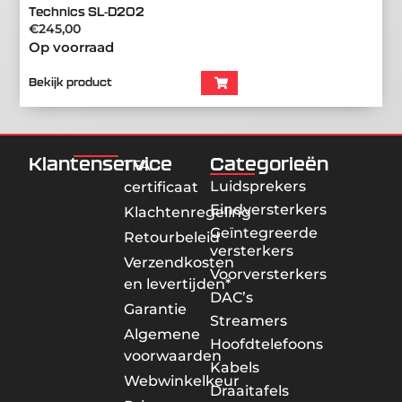
Technics SL-D202
€
245,00
Op voorraad
Bekijk product
Klantenservice
Categorieën
TFA
Luidsprekers
certificaat
Eindversterkers
Klachtenregeling
Geïntegreerde
Retourbeleid
versterkers
Verzendkosten
Voorversterkers
en levertijden*
DAC’s
Garantie
Streamers
Algemene
Hoofdtelefoons
voorwaarden
Kabels
Webwinkelkeur
Draaitafels