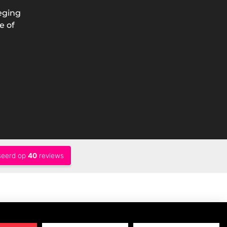
eging
e of