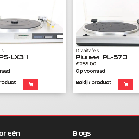
ls
Draaitafels
PS-LX311
Pioneer PL-570
0
€
285,00
raad
Op voorraad
product
Bekijk product
orieën
Blogs