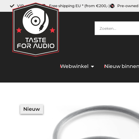
VIP-member
Free shipping EU * (from €200,-)
Pre-owned 
Webwinkel
Nieuw binne
Nieuw