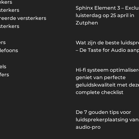
ekers
Sphinx Element 3 – Exclu
sterkers
luisterdag op 25 april in
reerde versterkers
Zutphen
sterkers
rs
Wat zijn de beste luidsp
– De Taste for Audio aan
lefoons
els
Hi-fi systeem optimaliser
ers
geniet van perfecte
geluidskwaliteit met dez
complete checklist
De 7 gouden tips voor
luidsprekerplaatsing van
audio-pro