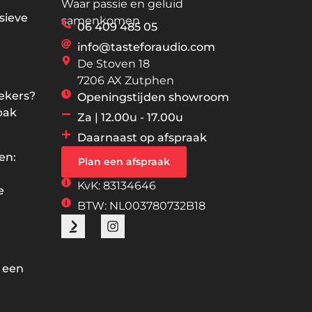
Waar passie en geluid
sieve
samenkomen
06 409 485 05
info@tasteforaudio.com
De Stoven 18
7206 AX Zutphen
rekers?
Openingstijden showroom
pak
Za | 12.00u - 17.00u
Daarnaast op afspraak
en:
Plan een afspraak
KvK: 83134646
e
BTW: NL003780732B18
 een