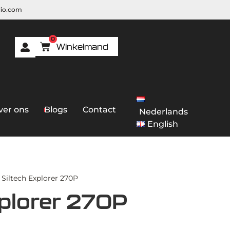
dio.com
0
ver ons
Blogs
Contact
Nederlands
English
 Siltech Explorer 270P
xplorer 270P