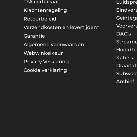
TFA certificaat
Luidspr
Eindver
Klachtenregeling
Geïnteg
Retourbeleid
Voorver
Verzendkosten en levertijden*
DAC’s
Garantie
Streame
Algemene voorwaarden
Hoofdte
Webwinkelkeur
Kabels
Privacy Verklaring
Draaitaf
Cookie verklaring
Subwoof
Archief