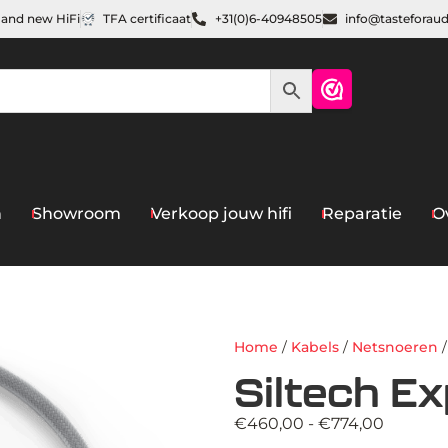
and new HiFi
TFA certificaat
+31(0)6-40948505
info@tasteforau
n
Showroom
Verkoop jouw hifi
Reparatie
O
Home
/
Kabels
/
Netsnoeren
/
Siltech E
€
460,00
-
€
774,00