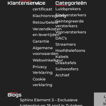
Klantenservice
Categorieën
TFA
Luidsprekers
certificaat
Eindversterkers
Klachtenregeling
Geïntegreerde
Retourbeleid
versterkers
Verzendkosten
Voorversterkers
en levertijden*
DAC’s
Garantie
Streamers
Algemene
Hoofdtelefoons
voorwaarden
Kabels
Webwinkelkeur
Draaitafels
Privacy
Subwoofers
Verklaring
Archief
Cookie
verklaring
Blogs
Sphinx Element 3 – Exclusieve
b
luisterdag op 25 april in Zutphen