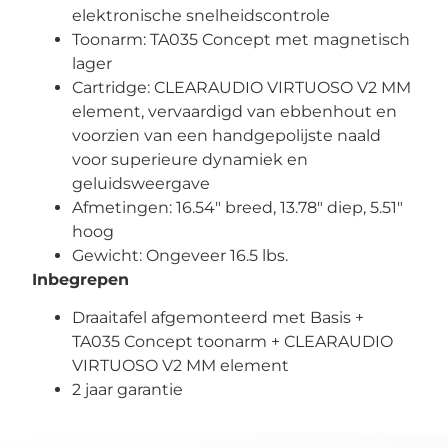
elektronische snelheidscontrole
Toonarm: TA035 Concept met magnetisch
lager
Cartridge: CLEARAUDIO VIRTUOSO V2 MM
element, vervaardigd van ebbenhout en
voorzien van een handgepolijste naald
voor superieure dynamiek en
geluidsweergave
Afmetingen: 16.54″ breed, 13.78″ diep, 5.51″
hoog
Gewicht: Ongeveer 16.5 lbs.
Inbegrepen
Draaitafel afgemonteerd met Basis +
TA035 Concept toonarm + CLEARAUDIO
VIRTUOSO V2 MM element
2 jaar garantie