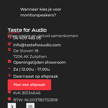
Wanneer kies je voor
monitorspeakers?
Taste for Audio
Waar passie en geluid samenkomen
06 409 485 05
info@tasteforaudio.com
De Stoven 18
7206 AX Zutphen
Openingstijden showroom
Za | 12.00u - 17.00u
Daarnaast op afspraak
Plan een afspraak
KvK: 83134646
BTW: NL003780732B18