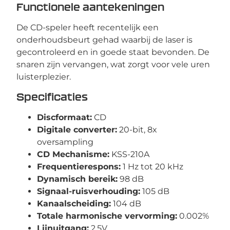
Functionele aantekeningen
De CD-speler heeft recentelijk een
onderhoudsbeurt gehad waarbij de laser is
gecontroleerd en in goede staat bevonden. De
snaren zijn vervangen, wat zorgt voor vele uren
luisterplezier.
Specificaties
Discformaat:
CD
Digitale converter:
20-bit, 8x
oversampling
CD Mechanisme:
KSS-210A
Frequentierespons:
1 Hz tot 20 kHz
Dynamisch bereik:
98 dB
Signaal-ruisverhouding:
105 dB
Kanaalscheiding:
104 dB
Totale harmonische vervorming:
0.002%
Lijnuitgang:
2.5V